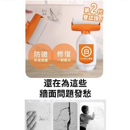
隨心刷牆面補漆滾筒刷專賣店
分類:
牆壁清潔工具
牆壁清潔工具清潔翻新同步完
成，打造平整潔白牆面
白色能讓視覺空間放大，更顯得明亮乾淨，但想到繁
瑣的準備工作和可能失敗的風險，你是不是遲遲不敢
行動？別擔心，這款
牆壁清潔工具
就是為了拯救新手